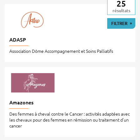
25
Afficher plus de résultats
résultats
FILTRER
LES R
ADASP
Association Dôme Accompagnement et Soins Palliatifs
Amazones
Des femmes à cheval contre le Cancer : activités adaptées avec
les chevaux pour des femmes en rémission ou traitement d'un
cancer