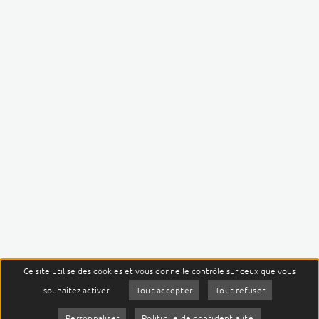
Ce site utilise des cookies et vous donne le contrôle sur ceux que vous
menu
souhaitez activer
Tout accepter
Tout refuser
JE SUIS
Personnaliser
Politique de confidentialité