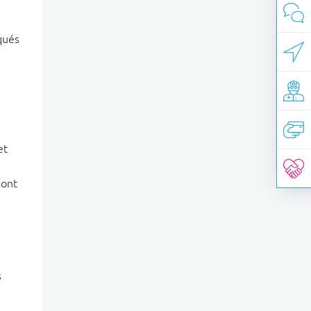
qués
et
sont
s