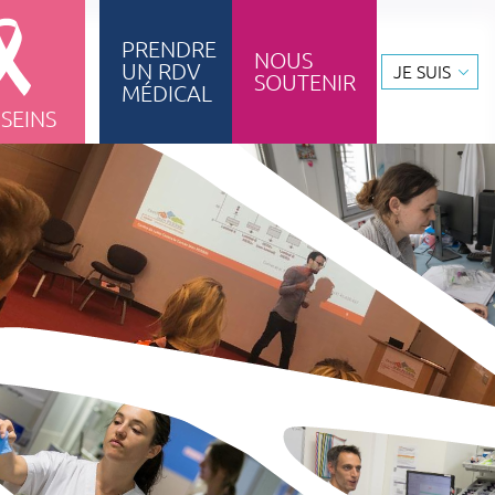
PRENDRE
NOUS
UN RDV
JE SUIS
SOUTENIR
ignement & formation
MÉDICAL
 SEINS