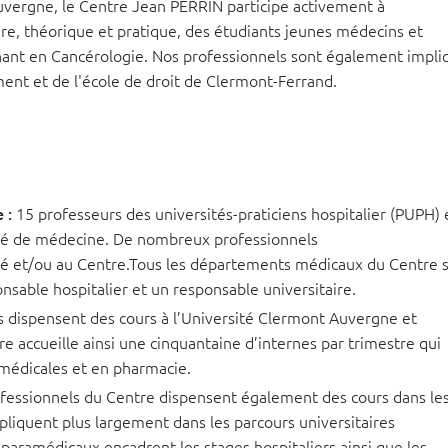
Auvergne, le Centre Jean PERRIN participe activement à
ire, théorique et pratique, des étudiants jeunes médecins et
venant en Cancérologie. Nos professionnels sont également impli
nt et de l'école de droit de Clermont-Ferrand.
e
:
15 professeurs des universités-praticiens hospitalier (PUPH) 
sité de médecine. De nombreux professionnels
té et/ou au Centre.Tous les départements médicaux du Centre 
nsable hospitalier et un responsable universitaire.
dispensent des cours à l’Université Clermont Auvergne et
re accueille ainsi une cinquantaine d’internes par trimestre qui
 médicales et en pharmacie.
fessionnels du Centre dispensent également des cours dans le
mpliquent plus largement dans les parcours universitaires
s paramédicaux encadrent les stages hospitaliers ainsi que les