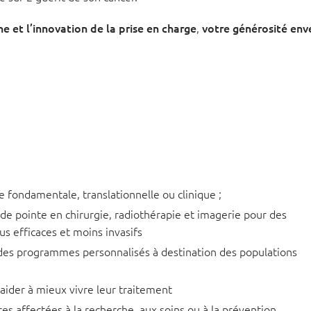
he et l’innovation de la prise en charge
,
votre générosité env
fondamentale, translationnelle ou clinique ;
de pointe en chirurgie, radiothérapie et imagerie pour des
us efficaces et moins invasifs
a des programmes personnalisés à destination des populations
 aider à mieux vivre leur traitement
res affectées à la recherche, aux soins ou à la prévention