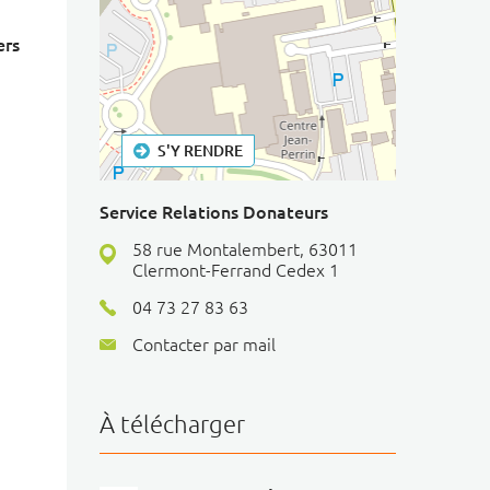
ers
S'Y RENDRE
+
−
Service Relations Donateurs
⇧
58 rue Montalembert, 63011
©
OpenStreetMap
contributors.
Clermont-Ferrand Cedex 1
i
04 73 27 83 63
Contacter par mail
Service Relations Donateur
À télécharger