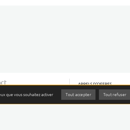
ct
APPELS D'OFFRES
LA PRESSE PARLE DE NOUS
ean PERRIN
ceux que vous souhaitez activer
Tout accepter
Tout refuser
CONTACT
Montalembert
ermont-Ferrand Cedex 01
MENTIONS LÉGALES
 27 80 80
PLAN DU SITE
actez-nous
ACCESSIBILITÉ
DONNÉES PERSONNELLES