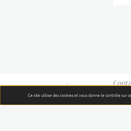
Conta
Centre J
Ce site utilise des cookies et vous donne le contrôle sur 
58, rue 
63011 Cl
04 73
Cont