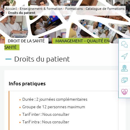
Panneau de gestion des cookies
Accueil
Enseignement & formation
Formations
Catalogue de formations
Droits du patient
CATÉGORIE(S) :
DROIT DE LA SANTÉ
THÈME :
MANAGEMENT – QUALITÉ EN
SANTÉ
Droits du patient
Infos pratiques
Durée : 2 journées complémentaires
Groupe de 12 personnes maximum
Tarif inter : Nous consulter
Tarif intra : Nous consulter