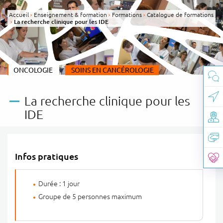
Panneau de gestion des cookies
Accueil
Enseignement & formation
Formations
Catalogue de formations
La recherche clinique pour les IDE
CATÉGORIE(S) :
ONCOLOGIE
THÈME :
SOINS EN CANCÉROLOGIE
La recherche clinique pour les
IDE
Infos pratiques
Durée : 1 jour
Groupe de 5 personnes maximum