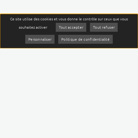
Ce site utilise des cookies et vous donne le contrôle sur ceux que vous
menu
souhaitez activer
Tout accepter
Tout refuser
JE SUIS
Personnaliser
Politique de confidentialité
Contact
Centre Jean PERRIN
58, rue Montalembert
63011 Clermont-Ferrand Cedex 01
04 73 27 80 80
Contactez-nous