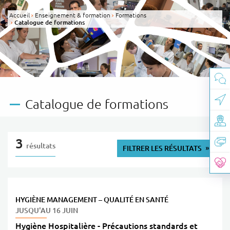
Panneau de gestion des cookies
Accueil
Enseignement & formation
Formations
Page active :
Catalogue de formations
Catalogue de formations
3
résultats
FILTRER LES RÉSULTATS
HYGIÈNE
MANAGEMENT – QUALITÉ EN SANTÉ
JUSQU'AU 16 JUIN
Hygiène Hospitalière - Précautions standards et