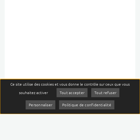
Ce site utilise des cookies et vous donne le contrôle sur ceux que vous
menu
souhaitez activer
Tout accepter
Tout refuser
JE SUIS
Personnaliser
Politique de confidentialité