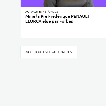
ACTUALITÉS
21/09/2021
Mme la Pre Frédérique PENAULT
LLORCA élue par Forbes
parmi les 40 femmes françaises les plus remarquables
VOIR TOUTES LES ACTUALITÉS