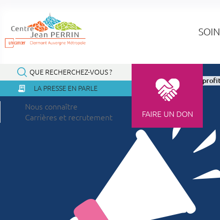
Panneau de gestion des cookies
SOIN
QUE RECHERCHEZ-VOUS ?
Accueil
À la une
Actualités
Appel à bénévoles au prof
LA PRESSE EN PARLE
Nous connaître
FAIRE UN DON
Carrières et recrutement