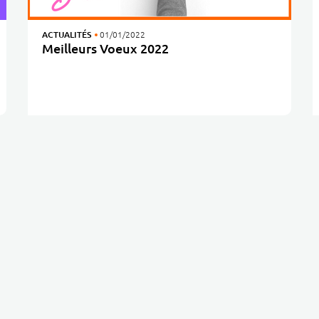
ACTUALITÉS
01/01/2022
Meilleurs Voeux 2022
Les équipes du Centre Jean PERRIN vous adressent leurs meilleurs voeux pour cette année 2022 !