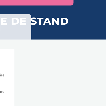
N
ire
urs