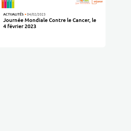
ACTUALITÉS
04/02/2023
Journée Mondiale Contre le Cancer, le
4 février 2023
En 2023, poursuivons ensemble la lutte contre le cancer