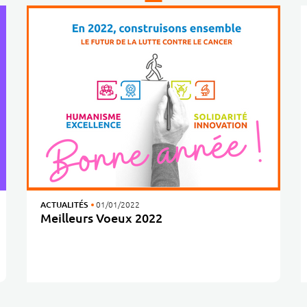
ACTUALITÉS
01/01/2022
Meilleurs Voeux 2022
Les équipes du Centre Jean PERRIN vous adressent leurs meilleurs voeux pour cette année 2022 !