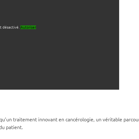
t désactivé.
Autoriser
s qu’un traitement innovant en cancérologie, un véritable parcou
du patient.