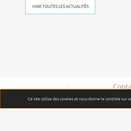
VOIR TOUTES LES ACTUALITÉS
Conta
Centre J
Ce site utilise des cookies et vous donne le contrôle sur 
58, rue 
63011 Cl
04 73
Cont