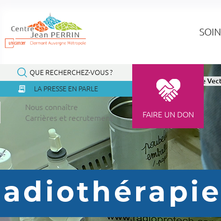
Panneau de gestion des cookies
SOIN
QUE RECHERCHEZ-VOUS ?
Accueil
À la une
Actualités
Radiothérapie Interne Vec
LA PRESSE EN PARLE
Nous connaître
FAIRE UN DON
Carrières et recrutement