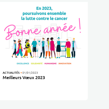
ACTUALITÉS
01/01/2023
Meilleurs Vœux 2023
Les équipes du Centre Jean PERRIN vous adressent leurs meilleurs vœux pour cette année 2023 !