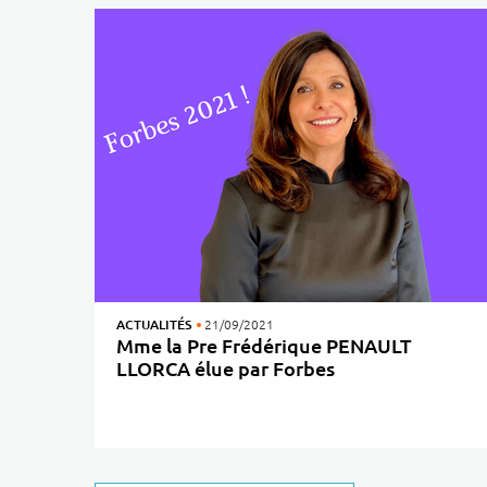
ACTUALITÉS
21/09/2021
Mme la Pre Frédérique PENAULT
LLORCA élue par Forbes
parmi les 40 femmes françaises les plus remarquables