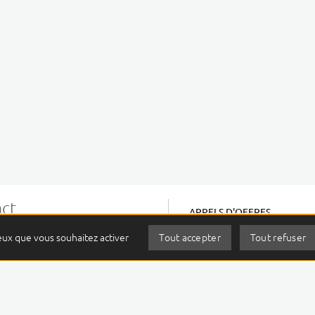
ct
APPELS D'OFFRES
LA PRESSE PARLE DE NOUS
ean PERRIN
ceux que vous souhaitez activer
Tout accepter
Tout refuser
CONTACT
Montalembert
ermont-Ferrand Cedex 01
MENTIONS LÉGALES
 27 80 80
PLAN DU SITE
actez-nous
ACCESSIBILITÉ