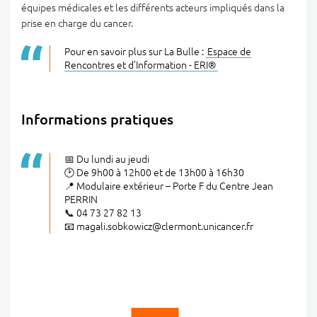
équipes médicales et les différents acteurs impliqués dans la
prise en charge du cancer.
Pour en savoir plus sur La Bulle :
Espace de
Rencontres et d’Information - ERI®
Informations pratiques
📅 Du lundi au jeudi
🕑 De 9h00 à 12h00 et de 13h00 à 16h30
📍 Modulaire extérieur – Porte F du Centre Jean
PERRIN
📞 04 73 27 82 13
📧 magali.sobkowicz@clermont.unicancer.fr