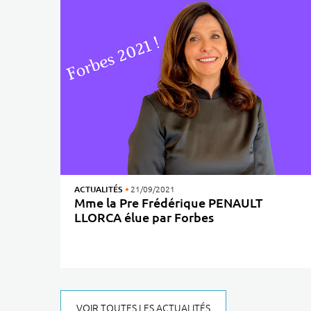
ACTUALITÉS
21/09/2021
Mme la Pre Frédérique PENAULT
LLORCA élue par Forbes
parmi les 40 femmes françaises les plus remarquables
VOIR TOUTES LES ACTUALITÉS