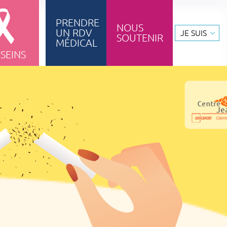
PRENDRE
NOUS
UN RDV
JE SUIS
SOUTENIR
ignement & formation
MÉDICAL
 SEINS