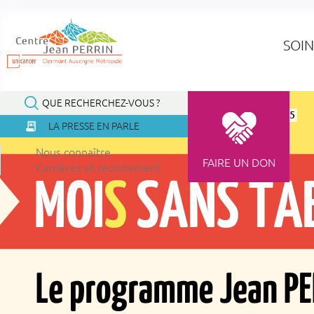
Panneau de gestion des cookies
SOIN
QUE RECHERCHEZ-VOUS ?
Accueil
À la une
Actualités
Moi(s) Sans Tabac 2025
LA PRESSE EN PARLE
Nous connaître
FAIRE UN DON
Carrières et recrutement