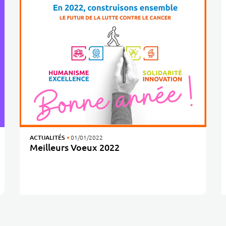
ACTUALITÉS
01/01/2022
Meilleurs Voeux 2022
Les équipes du Centre Jean PERRIN vous adressent leurs meilleurs voeux pour cette année 2022 !