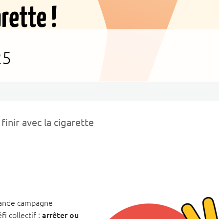
25
nir avec la cigarette
rande campagne
i collectif :
arrêter ou