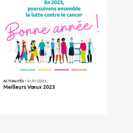
ACTUALITÉS
01/01/2023
Meilleurs Vœux 2023
Les équipes du Centre Jean PERRIN vous adressent leurs meilleurs vœux pour cette année 2023 !