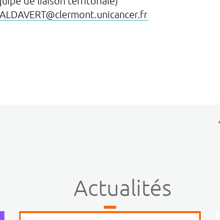
uipe de liaison territoriale)
-ALDAVERT
@
clermont.unicancer
.
fr
Actualités