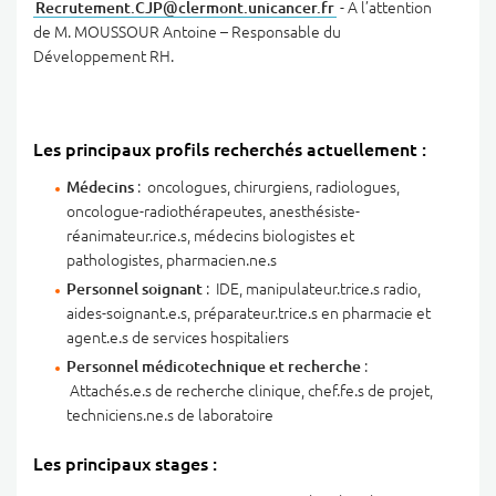
Recrutement.CJP
@
clermont.unicancer
.
fr
- A l’attention
de M. MOUSSOUR Antoine – Responsable du
Développement RH.
Les principaux profils recherchés actuellement :
Médecins
: oncologues, chirurgiens, radiologues,
oncologue-radiothérapeutes, anesthésiste-
réanimateur.rice.s, médecins biologistes et
pathologistes, pharmacien.ne.s
Personnel soignant
: IDE, manipulateur.trice.s radio,
aides-soignant.e.s, préparateur.trice.s en pharmacie et
agent.e.s de services hospitaliers
Personnel médicotechnique et recherche
:
Attachés.e.s de recherche clinique, chef.fe.s de projet,
techniciens.ne.s de laboratoire
Les principaux stages :