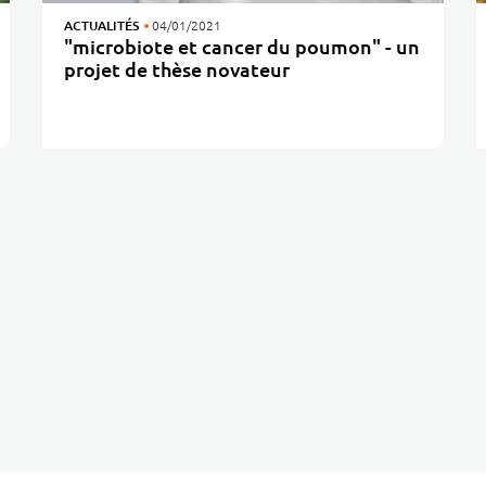
ACTUALITÉS
04/01/2021
"microbiote et cancer du poumon" - un
projet de thèse novateur
Aristot et De l'Air! viennent d'accorder au Centre Jean PERRIN une bourse de 20 000 € pour financer le projet de thèse « microbiote et cancer du poumon ».…