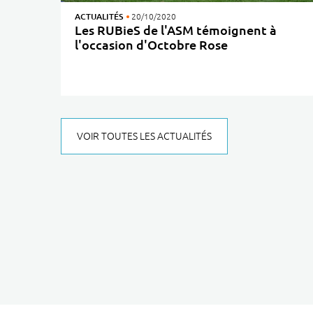
ACTUALITÉS
20/10/2020
Les RUBieS de l'ASM témoignent à
l'occasion d'Octobre Rose
Octobre Rose est l’occasion de revenir sur cette nouvelle pratique du rugby adapté santé proposée aux patients en cancérologie, aux accompagnants (soignants,…
VOIR TOUTES LES ACTUALITÉS