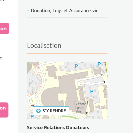
Donation, Legs et Assurance-vie
Localisation
de
S'Y RENDRE
+
−
Service Relations Donateurs
⇧