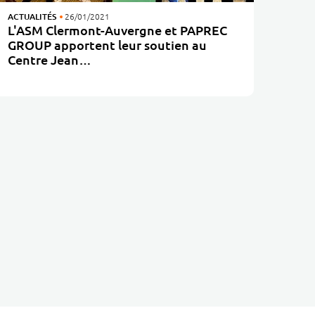
ACTUALITÉS
26/01/2021
L'ASM Clermont-Auvergne et PAPREC
GROUP apportent leur soutien au
Centre Jean…
[remise de maillot collector] Notre Centre reçoit le soutien de l'ASM Clermont-Auvergne et de son sponsor PAPREC GROUP lors de l'opération Boxing Days, le 20…