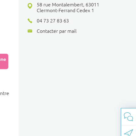
58 rue Montalembert, 63011
©
OpenStreetMap
contributors.
Clermont-Ferrand Cedex 1
i
04 73 27 83 63
Contacter par mail
Service Relations Donateur
ontre